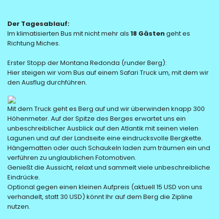
Der Tagesablauf:
Im klimatisierten Bus mit nicht mehr als
18 Gästen
geht es
Richtung Miches.
Erster Stopp der Montana Redonda (runder Berg):
Hier steigen wir vom Bus auf einem Safari Truck um, mit dem wir
den Ausflug durchführen.
Mit dem Truck geht es Berg auf und wir überwinden knapp 300
Höhenmeter. Auf der Spitze des Berges erwartet uns ein
unbeschreiblicher Ausblick auf den Atlantik mit seinen vielen
Lagunen und auf der Landseite eine eindrucksvolle Bergkette.
Hängematten oder auch Schaukeln laden zum träumen ein und
verführen zu unglaublichen Fotomotiven.
Genießt die Aussicht, relaxt und sammelt viele unbeschreibliche
Eindrücke.
Optional gegen einen kleinen Aufpreis (aktuell 15 USD von uns
verhandelt, statt 30 USD) könnt Ihr auf dem Berg die Zipline
nutzen.