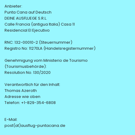
Anbieter:
Punta Cana auf Deutsch
DEINE AUSFLUEGE S.R.L.
Calle Francia (antigua Italia) Casa 11
Residencial El Ejecutivo
RNC: 132-00010-2 (Steuernummer)
Registro No: 11270LA (Handelsregisternummer)
Genehmigung vom Ministerio de Tourismo
(Tourismusbehörde):
Resolution No. 130/2020
Verantwortlich für den Inhalt:
Thomas Azeroth
Adresse wie oben
Telefon: +1-829-354-6808
E-Mail:
post(at)ausflug-puntacana.de